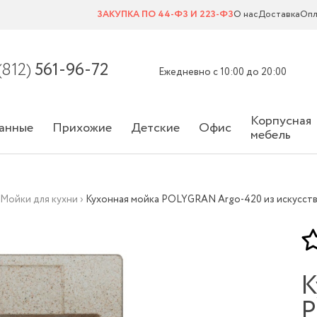
ЗАКУПКА ПО 44-ФЗ И 223-ФЗ
О нас
Доставка
Опл
(812)
561-96-72
Ежедневно с 10:00 до 20:00
Корпусная
анные
Прихожие
Детские
Офис
мебель
›
Мойки для кухни
›
Кухонная мойка POLYGRAN Argo-420 из искусств
К
P