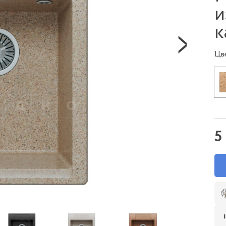
и
к
Цв
5