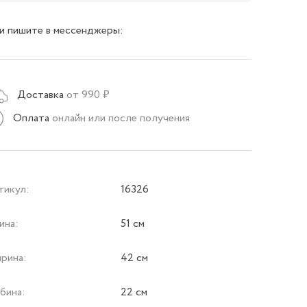
и пишите в мессенджеры:
Доставка
от 990 ₽
Оплата
онлайн или после получения
тикул:
16326
ина:
51 см
рина:
42 см
бина:
22 см