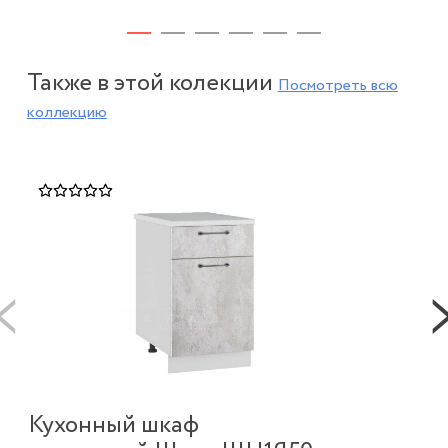
Н
по
Петля дверная накладная 110
FGV с доводчиком
35
Также в этой колекции
Посмотреть всю
190 ₽
коллекцию
Кухонный шкаф
К