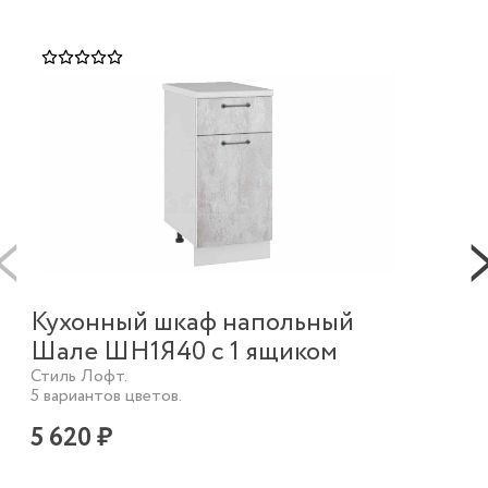
Кухонный шкаф напольный
К
Шале ШН1Я40 с 1 ящиком
Ша
ящ
Стиль Лофт.
5 вариантов цветов.
Сти
5 в
5 620 ₽
10