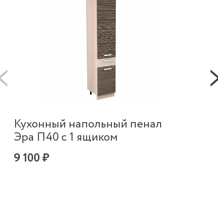
К
Кухонный напольный пенал
т
Эра П40 с 1 ящиком
Н
9 100 ₽
2 