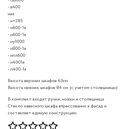
- газ600
- в400
низ
- нт285
- н600-1я
- н600-1я
- ну1000
- н800-1я
- нпл600
- н4001я
- п400-1я
Высота верхних шкафов 63см.
Высота нижних шкафов 84 см. (с учетом столешницы)
В комплект входят ручки, ножки и столешница.
Стекло навесного шкафа впрессованно в фасад и
составляет единую конструкцию.