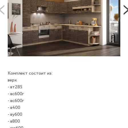
Комплект состоит из:
верх
- вт285
- вс600г
- вс600г
- в400
- ву600
- в800