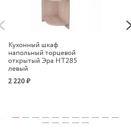
К
Кухонный шкаф
на
напольный торцевой
Ш
открытый Эра НТ285
левый
9 
2 220 ₽