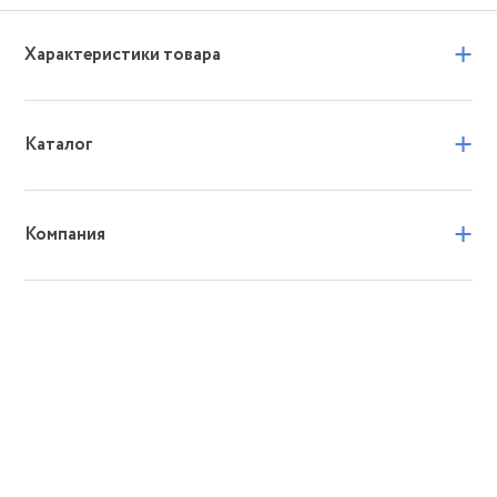
+
Характеристики товара
+
Каталог
+
Компания
+
Услуги
В Санкт-Петербурге
8
(812)
561-96-72
Ежедневно с 10:00 до 20:00