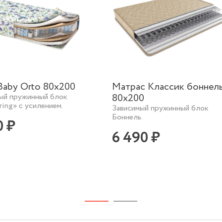
Baby Orto 80х200
Матрас Классик боннел
ый пружинный блок
80х200
ring» с усилением.
Зависимый пружинный блок
Боннель.
0 ₽
6 490 ₽