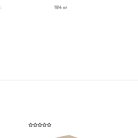
с:
184 кг