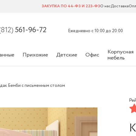
ЗАКУПКА ПО 44-ФЗ И 223-ФЗ
О нас
Доставка
Опл
(812)
561-96-72
Ежедневно с 10:00 до 20:00
Корпусная
анные
Прихожие
Детские
Офис
мебель
рдак Бемби с письменным столом
Рей
К