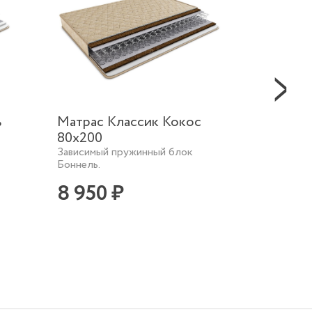
ь
Матрас Классик Кокос
Матрас
80х200
Кокос
Зависимый пружинный блок
Независ
Боннель.
13 4
8 950 ₽