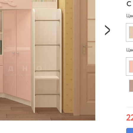
с
Цв
Цв
2