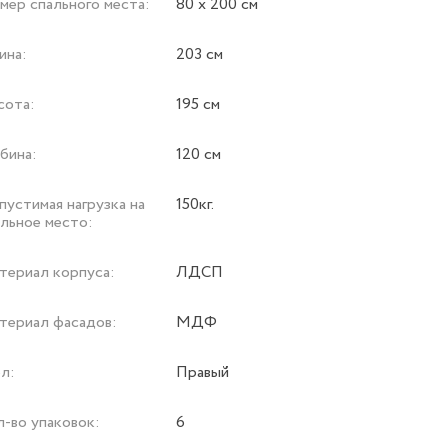
мер спального места:
80 х 200 см
ина:
203 см
сота:
195 см
бина:
120 см
устимая нагрузка на
150кг.
альное место:
териал корпуса:
ЛДСП
териал фасадов:
МДФ
л:
Правый
л-во упаковок:
6