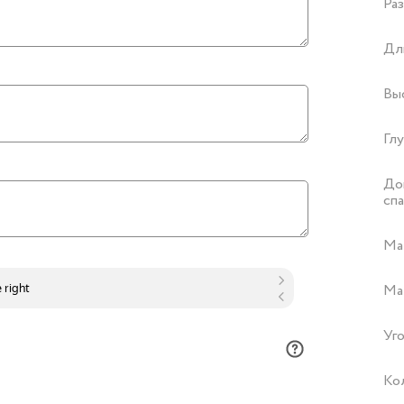
Раз
Дл
Вы
Глу
Доп
сп
Ма
Ма
Уго
Ко