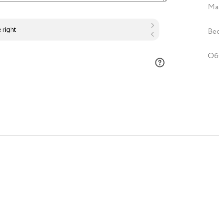
Ма
Ве
Об