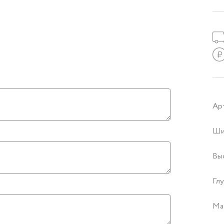
Ар
Ши
Вы
Глу
Ма