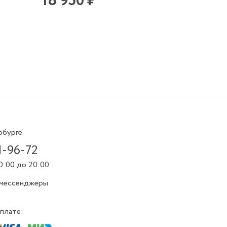
18 950 ₽
14 8
рбурге
1-96-72
0:00 до 20:00
 мессенджеры
плате: