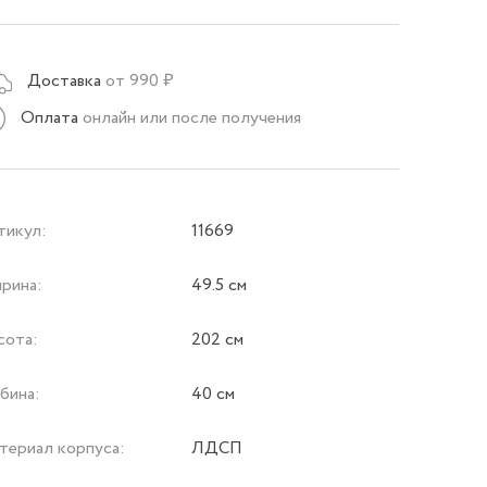
Доставка
от 990 ₽
Оплата
онлайн или после получения
тикул:
11669
рина:
49.5 см
сота:
202 см
бина:
40 см
териал корпуса:
ЛДСП