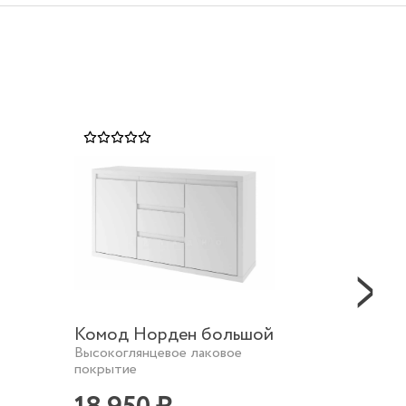
Комод Норден большой
Комод
Высокоглянцевое лаковое
Высоког
покрытие
покрыти