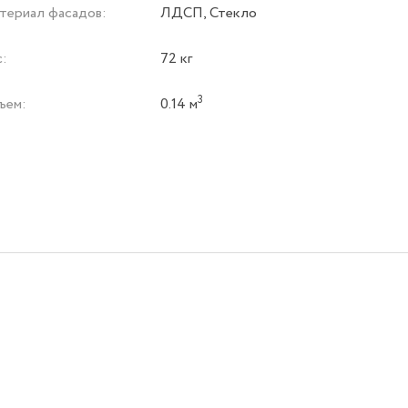
териал фасадов:
ЛДСП, Стекло
с:
72 кг
3
ъем:
0.14 м