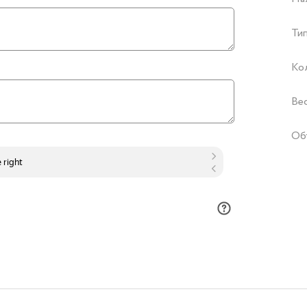
Тип
Ко
Ве
Об