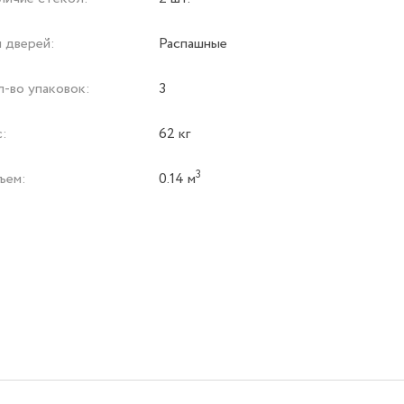
 дверей:
Распашные
л-во упаковок:
3
с:
62 кг
3
ъем:
0.14 м