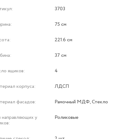
тикул:
3703
рина:
75 см
сота:
221.6 см
бина:
37 см
сло ящиков:
4
териал корпуса:
ЛДСП
териал фасадов:
Рамочный МДФ, Стекло
п направляющих у
Роликовые
иков:
личие стекол:
2 шт.