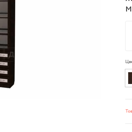
м
Цв
Тов