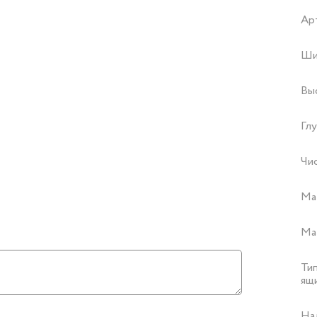
Ар
Ши
Вы
Глу
Чи
Ма
Ма
Ти
ящ
На