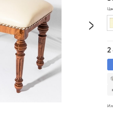
Цв
2
Ил