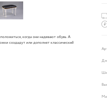
оложиться, когда они надевают обувь. А
ножки создадут или дополнят классический
Ар
Дл
Ши
Вы
Ма