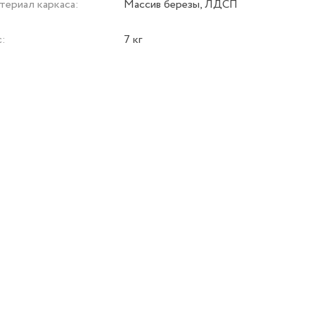
териал каркаса:
Массив березы, ЛДСП
с:
7 кг